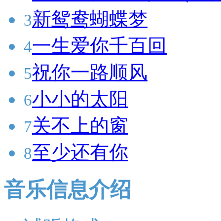
新鸳鸯蝴蝶梦
3
一生爱你千百回
4
祝你一路顺风
5
小小的太阳
6
关不上的窗
7
至少还有你
8
音乐信息介绍