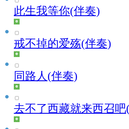
此生我等你(伴奏)
戒不掉的爱殇(伴奏)
同路人(伴奏)
去不了西藏就来西召吧(