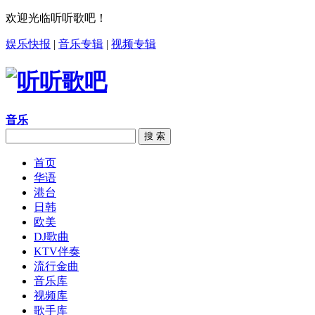
欢迎光临听听歌吧！
娱乐快报
|
音乐专辑
|
视频专辑
音乐
搜 索
首页
华语
港台
日韩
欧美
DJ歌曲
KTV伴奏
流行金曲
音乐库
视频库
歌手库