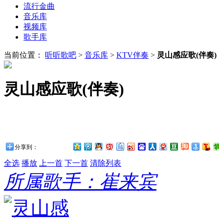
流行金曲
音乐库
视频库
歌手库
当前位置：
听听歌吧
>
音乐库
>
KTV伴奏
>
灵山感应歌(伴奏)
灵山感应歌(伴奏)
分享到：
全选
播放
上一首
下一首
清除列表
所属歌手：崔来宾