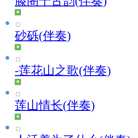
滕阁千古韵(伴奏)
砂砾(伴奏)
-莲花山之歌(伴奏)
莲山情长(伴奏)