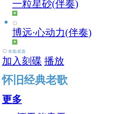
一粒星砂(伴奏)
博远·心动力(伴奏)
全选/反选
加入刻碟
播放
怀旧经典老歌
更多