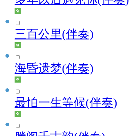
三百公里(伴奏)
海昏遗梦(伴奏)
最怕一生等候(伴奏)