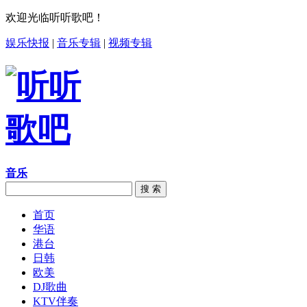
欢迎光临听听歌吧！
娱乐快报
|
音乐专辑
|
视频专辑
音乐
搜 索
首页
华语
港台
日韩
欧美
DJ歌曲
KTV伴奏