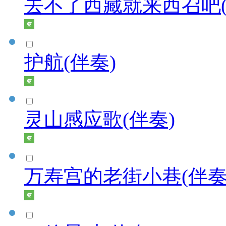
去不了西藏就来西召吧(
护航(伴奏)
灵山感应歌(伴奏)
万寿宫的老街小巷(伴奏