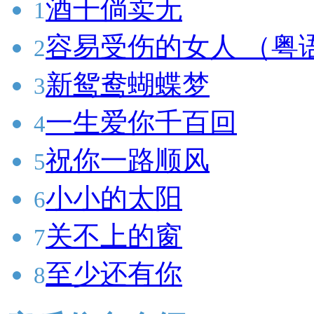
酒干倘卖无
1
容易受伤的女人 （粤
2
新鸳鸯蝴蝶梦
3
一生爱你千百回
4
祝你一路顺风
5
小小的太阳
6
关不上的窗
7
至少还有你
8