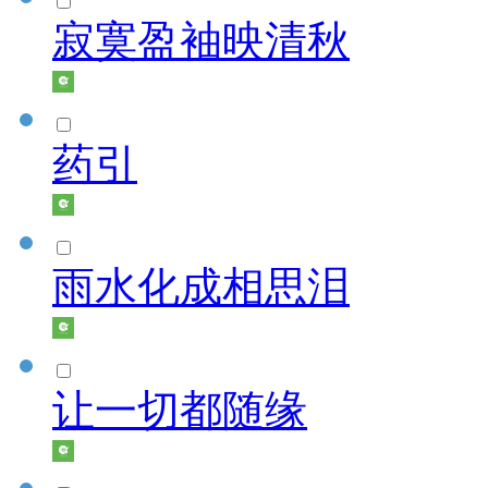
寂寞盈袖映清秋
药引
雨水化成相思泪
让一切都随缘