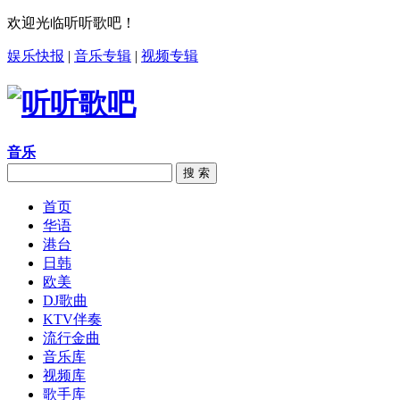
欢迎光临听听歌吧！
娱乐快报
|
音乐专辑
|
视频专辑
音乐
搜 索
首页
华语
港台
日韩
欧美
DJ歌曲
KTV伴奏
流行金曲
音乐库
视频库
歌手库