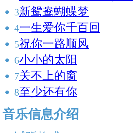
新鸳鸯蝴蝶梦
3
一生爱你千百回
4
祝你一路顺风
5
小小的太阳
6
关不上的窗
7
至少还有你
8
音乐信息介绍