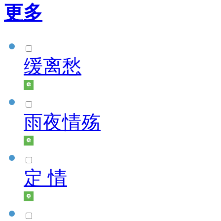
更多
缓离愁
雨夜情殇
定 情