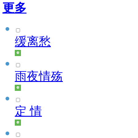
更多
缓离愁
雨夜情殇
定 情