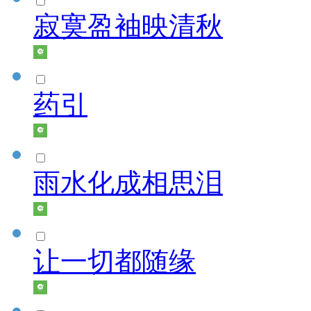
寂寞盈袖映清秋
药引
雨水化成相思泪
让一切都随缘