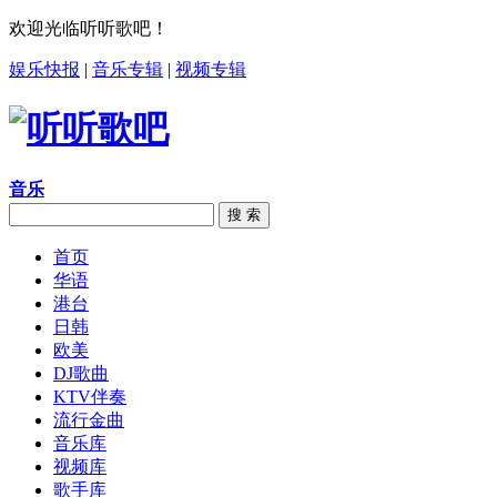
欢迎光临听听歌吧！
娱乐快报
|
音乐专辑
|
视频专辑
音乐
搜 索
首页
华语
港台
日韩
欧美
DJ歌曲
KTV伴奏
流行金曲
音乐库
视频库
歌手库