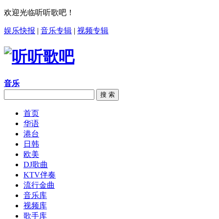
欢迎光临听听歌吧！
娱乐快报
|
音乐专辑
|
视频专辑
音乐
搜 索
首页
华语
港台
日韩
欧美
DJ歌曲
KTV伴奏
流行金曲
音乐库
视频库
歌手库